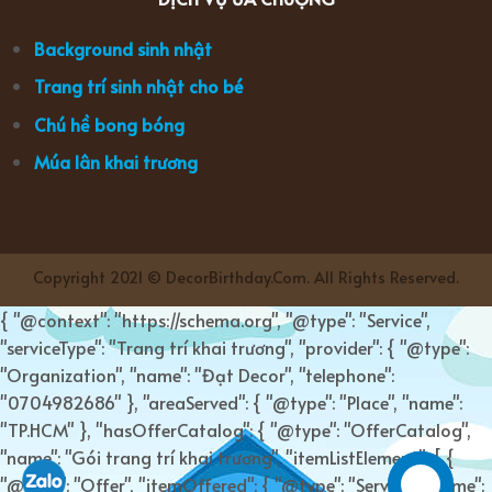
Background sinh nhật
Trang trí sinh nhật cho bé
Chú hề bong bóng
Múa lân khai trương
Copyright 2021 © DecorBirthday.Com. All Rights Reserved.
{ "@context": "https://schema.org", "@type": "Service",
"serviceType": "Trang trí khai trương", "provider": { "@type":
"Organization", "name": "Đạt Decor", "telephone":
"0704982686" }, "areaServed": { "@type": "Place", "name":
"TP.HCM" }, "hasOfferCatalog": { "@type": "OfferCatalog",
"name": "Gói trang trí khai trương", "itemListElement": [ {
"@type": "Offer", "itemOffered": { "@type": "Service", "name":