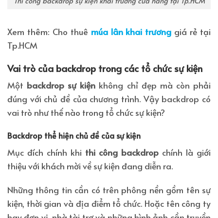
Thi công backdrop sự kiện khai trương cửa hàng tại Tp.HCM
Xem thêm: Cho thuê
múa lân khai trương
giá rẻ tại
Tp.HCM
Vai trò của backdrop trong các tổ chức sự kiện
Một
backdrop sự kiện
không chỉ đẹp mà còn phải
đúng với chủ đề của chương trình. Vậy backdrop có
vai trò như thế nào trong tổ chức sự kiện?
Backdrop thể hiện chủ đề của sự kiện
Mục đích chính khi
thi công backdrop
chính là giới
thiệu với khách mời về sự kiện đang diễn ra.
Những thông tin cần có trên phông nền gồm tên sự
kiện, thời gian và địa điểm tổ chức. Hoặc tên công ty
hay đơn vị, nhà tài trợ và những hình ảnh cần truyền