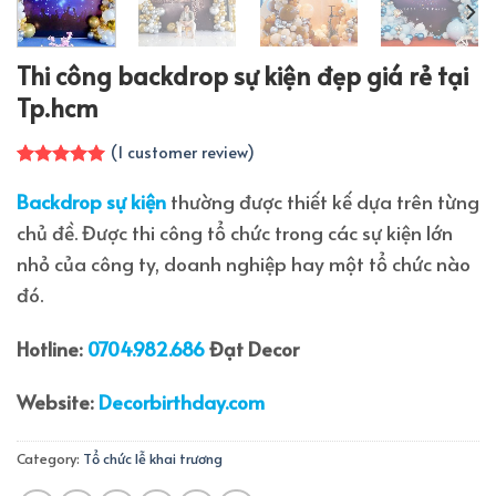
Thi công backdrop sự kiện đẹp giá rẻ tại
Tp.hcm
(
1
customer review)
Rated
1
5.00
out of 5
Backdrop sự kiện
thường được thiết kế dựa trên từng
based on
chủ đề. Được thi công tổ chức trong các sự kiện lớn
customer
rating
nhỏ của công ty, doanh nghiệp hay một tổ chức nào
đó.
Hotline:
0704.982.686
Đạt Decor
Website:
Decorbirthday.com
Category:
Tổ chức lễ khai trương