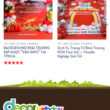
THÊM
THÊM
VÀO
VÀO
YÊU
YÊU
THÍCH
THÍCH
TỔ CHỨC LỄ KHAI TRƯƠNG
TỔ CHỨC LỄ KHAI TRƯƠNG
BACKGROUND KHAI TRƯƠNG
Dịch Vụ Trang Trí Khai Trương
ĐẸP ĐƯỢC “SĂN LÙNG” TẠI
HCM Trọn Gói – Chuyên
TPHCM
Nghiệp, Giá Tốt
Rated
5.00
out of 5