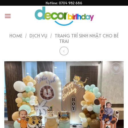
Skip
Hotline: 0704 982 686
to
content
HOME
/
DỊCH VỤ
/
TRANG TRÍ SINH NHẬT CHO BÉ
TRAI
THÊM
VÀO
YÊU
THÍCH