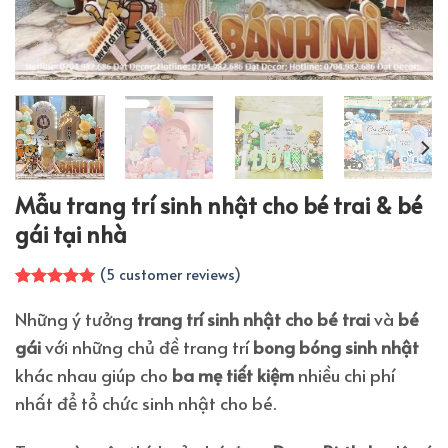
Mẫu trang trí sinh nhật cho bé trai & bé
gái tại nhà
(
5
customer reviews)
Rated
5
5.00
out of 5
Những ý tưởng
trang trí sinh nhật cho bé trai
và
bé
based on
gái
với những chủ đề trang trí
bong bóng sinh nhật
customer
ratings
khác nhau giúp cho
ba mẹ tiết kiệm
nhiều chi phí
nhất để tổ chức sinh nhật cho bé.