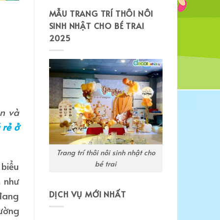
MẪU TRANG TRÍ THÔI NÔI
SINH NHẬT CHO BÉ TRAI
2025
ộn và
 rẻ ở
Trang trí thôi nôi sinh nhật cho
bé trai
 biểu
h như
DỊCH VỤ MỚI NHẤT
 đang
hường