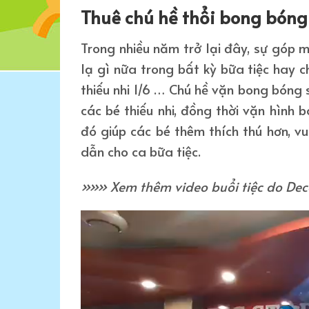
Thuê chú hề thổi bong bóng
Trong nhiều năm trở lại đây, sự góp 
lạ gì nữa trong bất kỳ bữa tiệc hay ch
thiếu nhi 1/6 … Chú hề vặn bong bóng s
các bé thiếu nhi, đồng thời vặn hình
đó giúp các bé thêm thích thú hơn, 
dẫn cho ca bữa tiệc.
»»» Xem thêm video buổi tiệc do Deco
Trình
chơi
Video