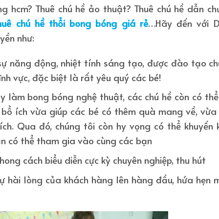
g hcm? Thuê chú hề ảo thuật? Thuê chú hề dẫn ch
huê chú hề thổi bong bóng giá rẻ
…Hãy đến với D
yền như:
sự năng động, nhiệt tính sáng tạo, được đào tạo c
nh vực, đặc biệt là rất yêu quý các bé!
 làm bong bóng nghệ thuật, các chú hề còn có th
i bổ ích vừa giúp các bé có thêm quà mang về, vừa
ích. Qua đó, chúng tôi còn hy vọng có thể khuyến 
ẫn có thể tham gia vào cùng các bạn
ong cách biểu diễn cực kỳ chuyên nghiệp, thu hút
 sự hài lòng của khách hàng lên hàng đầu, hứa hẹn