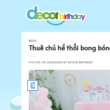
Skip
to
content
BLOG
Thuê chú hề thổi bong bón
POSTED ON
27/03/2021
BY
DECOR BIRTHDAY
27
Th3