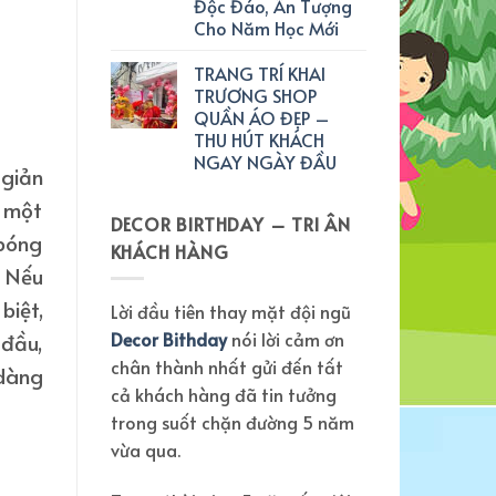
Độc Đáo, Ấn Tượng
Cho Năm Học Mới
TRANG TRÍ KHAI
TRƯƠNG SHOP
QUẦN ÁO ĐẸP –
THU HÚT KHÁCH
NGAY NGÀY ĐẦU
 giản
y một
DECOR BIRTHDAY – TRI ÂN
 bóng
KHÁCH HÀNG
? Nếu
biệt,
Lời đầu tiên thay mặt đội ngũ
Decor Bithday
nói lời cảm ơn
 đầu,
chân thành nhất gửi đến tất
 dàng
cả khách hàng đã tin tưởng
trong suốt chặn đường 5 năm
vừa qua.