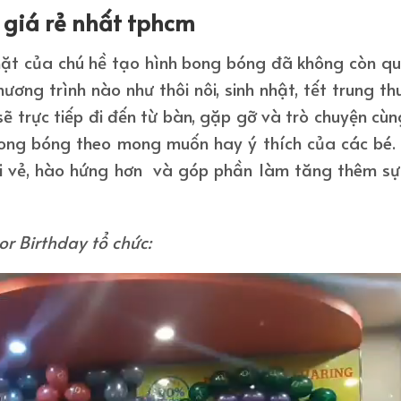
 giá rẻ nhất tphcm
mặt của chú hề tạo hình bong bóng đã không còn q
ương trình nào như thôi nôi, sinh nhật, tết trung thu
ẽ trực tiếp đi đến từ bàn, gặp gỡ và trò chuyện cùn
 bong bóng theo mong muốn hay ý thích của các bé
vui vẻ, hào hứng hơn và góp phần làm tăng thêm s
r Birthday tổ chức: