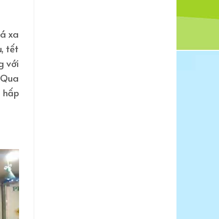
uá xa
, tết
g với
. Qua
ự hấp