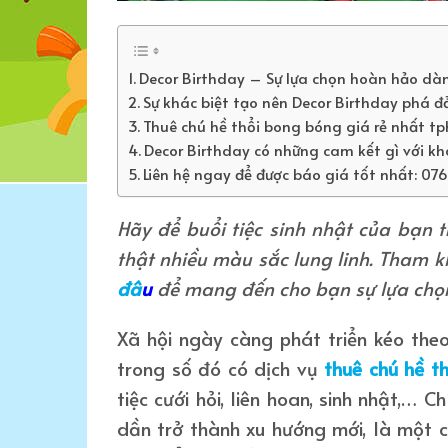
Decor Birthday – Sự lựa chọn hoàn hảo dàn
Sự khác biệt tạo nên Decor Birthday phá đ
Thuê chú hề thổi bong bóng giá rẻ nhất t
Decor Birthday có những cam kết gì với k
Liên hệ ngay để được báo giá tốt nhất: 07
Hãy để buổi tiệc sinh nhật của bạn t
thật nhiều màu sắc lung linh. Tham 
đâ
u
để mang đến cho bạn sự lựa chọn 
Xã hội ngày càng phát triển kéo theo
trong số đó có dịch vụ
thuê chú hề t
tiệc cưới hỏi, liên hoan, sinh nhật,…
dần trở thành xu hướng mới, là một 