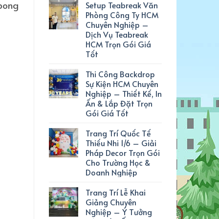
 bong
Setup Teabreak Văn
Phòng Công Ty HCM
Chuyên Nghiệp –
Dịch Vụ Teabreak
HCM Trọn Gói Giá
Tốt
Thi Công Backdrop
Sự Kiện HCM Chuyên
Nghiệp – Thiết Kế, In
Ấn & Lắp Đặt Trọn
Gói Giá Tốt
Trang Trí Quốc Tế
Thiếu Nhi 1/6 – Giải
Pháp Decor Trọn Gói
Cho Trường Học &
Doanh Nghiệp
Trang Trí Lễ Khai
Giảng Chuyên
Nghiệp – Ý Tưởng