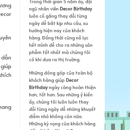
Trong thời gian 5 năm ấy, đội
ương
ngũ nhân viên
Decor Birthday
ecor
luôn cố gắng thay đổi từng
ngày để bắt kịp nhu cầu, xu
hướng hiện nay của khách
huyên
hàng. Đồng thời cũng nỗ lực
hết mình để cho ra những sản
phẩm tốt nhất mà chúng tôi
ể dẫn
có khi đưa ra thị trường.
 giúp
Những đóng góp của toàn bộ
khích
khách hàng giúp
Decor
Birthday
ngày càng hoàn thiện
hơn, tốt hơn. Sau những ý kiến
ấy, chúng tôi luôn luôn thay
 mang
đổi từng ngày để những khuyết
điểm nhỏ không còn nữa.
Những kỳ vọng của khách hàng