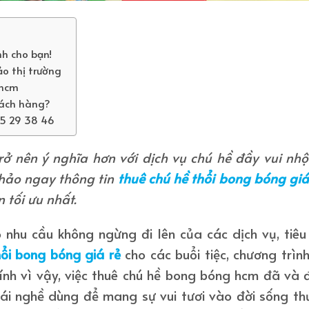
h cho bạn!
ảo thị trường
phcm
hách hàng?
65 29 38 46
rở nên ý nghĩa hơn với dịch vụ chú hề đầy vui nh
khảo ngay thông tin
thuê chú hề thổi bong bóng giá
tối ưu nhất.
 nhu cầu không ngừng đi lên của các dịch vụ, tiêu
hổi bong bóng giá rẻ
cho các buổi tiệc, chương trìn
 Chính vì vậy, việc thuê chú hề bong bóng hcm đã và
cái nghề dùng để mang sự vui tươi vào đời sống t