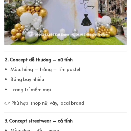
2. Concept dễ thương – nữ tính
Màu: hồng – trắng – tím pastel
Bóng bay nhiều
Trang trí mềm mại
👉 Phù hợp: shop nữ, váy, local brand
3. Concept streetwear – cá tính
Màu: đen – đỏ – neon