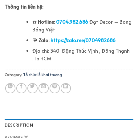
Thông tin liên hệ:
☎️
Hotline:
0704.982.686
Đạt Decor – Bong
Bóng Việt
💬
Zalo:
https://zalo.me/0704982686
Địa chỉ: 340 Đặng Thúc Vịnh , Đông Thạnh
,Tp.HCM
Category:
Tổ chức lễ khai trương
DESCRIPTION
REVIEWS (0)