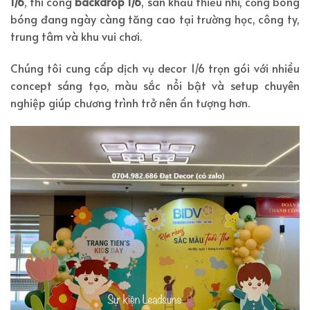
1/6
, thi công
backdrop 1/6
, sân khấu thiếu nhi, cổng bong
bóng đang ngày càng tăng cao tại trường học, công ty,
trung tâm và khu vui chơi.
Chúng tôi cung cấp dịch vụ decor 1/6 trọn gói với nhiều
concept sáng tạo, màu sắc nổi bật và setup chuyên
nghiệp giúp chương trình trở nên ấn tượng hơn.