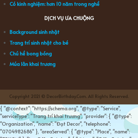
Có kinh nghiệm: hơn 10 năm trong nghề
DỊCH VỤ ƯA CHUỘNG
Background sinh nhật
Trang trí sinh nhật cho bé
Chú hề bong bóng
Múa lân khai trương
Copyright 2021 © DecorBirthday.Com. All Rights Reserved.
{ "@context": "https://schema.org", "@type": "Service",
"serviceType": "Trang trí khai trương", "provider": { "@type":
"Organization", "name": "Đạt Decor", "telephone":
"0704982686" }, "areaServed": { "@type": "Place", "name":