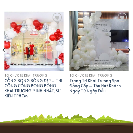
THÊM
THÊM
VÀO
VÀO
YÊU
YÊU
THÍCH
THÍCH
TỔ CHỨC LỄ KHAI TRƯƠNG
TỔ CHỨC LỄ KHAI TRƯƠNG
CỔNG BONG BÓNG ĐẸP – THI
Trang Trí Khai Trương Spa
CÔNG CỔNG BONG BÓNG
Đẳng Cấp – Thu Hút Khách
KHAI TRƯƠNG, SINH NHẬT, SỰ
Ngay Từ Ngày Đầu
KIỆN TPHCM