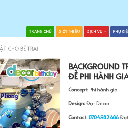
TRANG CHỦ
GIỚI THIỆU
DỊCH VỤ
PHỤ KI
ẬT CHO BÉ TRAI
BACKGROUND TR
ĐỀ PHI HÀNH GI
THÊM
Concept:
Phi hành gia
VÀO
YÊU
Design:
Đạt Decor
THÍCH
Contact:
0704.982.686
Đạt