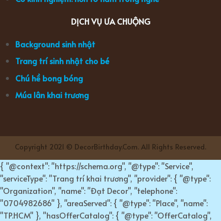
DỊCH VỤ ƯA CHUỘNG
Background sinh nhật
Trang trí sinh nhật cho bé
Chú hề bong bóng
Múa lân khai trương
Copyright 2021 © DecorBirthday.Com. All Rights Reserved.
{ "@context": "https://schema.org", "@type": "Service",
"serviceType": "Trang trí khai trương", "provider": { "@type":
"Organization", "name": "Đạt Decor", "telephone":
"0704982686" }, "areaServed": { "@type": "Place", "name":
"TP.HCM" }, "hasOfferCatalog": { "@type": "OfferCatalog",