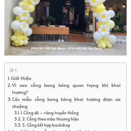
Giới thiệu
Vì sao cổng bong bóng quan trọng khi khai
trương?
Các mẫu cổng bong bóng khai trương được ưa
chuộng
1. Cổng đỏ – vàng truyền thống
2. Cổng theo màu thương hiệu
3. Cổng kết hợp backdrop