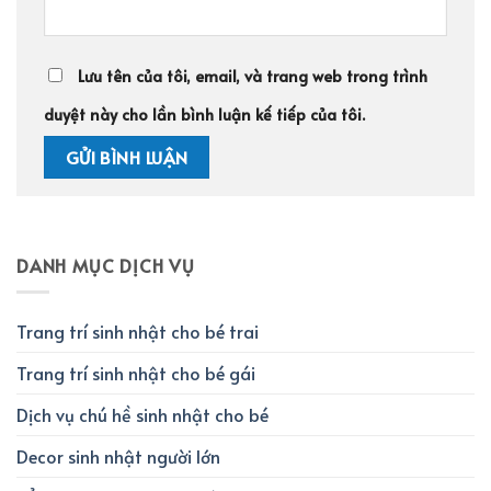
Lưu tên của tôi, email, và trang web trong trình
duyệt này cho lần bình luận kế tiếp của tôi.
DANH MỤC DỊCH VỤ
Trang trí sinh nhật cho bé trai
Trang trí sinh nhật cho bé gái
Dịch vụ chú hề sinh nhật cho bé
Decor sinh nhật người lớn