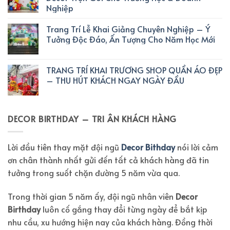
Nghiệp
Trang Trí Lễ Khai Giảng Chuyên Nghiệp – Ý
Tưởng Độc Đáo, Ấn Tượng Cho Năm Học Mới
TRANG TRÍ KHAI TRƯƠNG SHOP QUẦN ÁO ĐẸP
– THU HÚT KHÁCH NGAY NGÀY ĐẦU
DECOR BIRTHDAY – TRI ÂN KHÁCH HÀNG
Lời đầu tiên thay mặt đội ngũ
Decor Bithday
nói lời cảm
ơn chân thành nhất gửi đến tất cả khách hàng đã tin
tưởng trong suốt chặn đường 5 năm vừa qua.
Trong thời gian 5 năm ấy, đội ngũ nhân viên
Decor
Birthday
luôn cố gắng thay đổi từng ngày để bắt kịp
nhu cầu, xu hướng hiện nay của khách hàng. Đồng thời