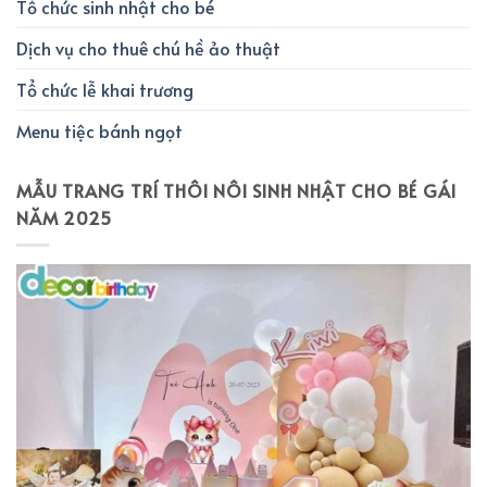
Tổ chức sinh nhật cho bé
Dịch vụ cho thuê chú hề ảo thuật
Tổ chức lễ khai trương
Menu tiệc bánh ngọt
MẪU TRANG TRÍ THÔI NÔI SINH NHẬT CHO BÉ GÁI
NĂM 2025