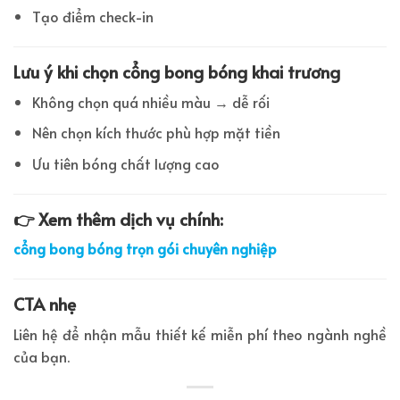
Tạo điểm check-in
Lưu ý khi chọn cổng bong bóng khai trương
Không chọn quá nhiều màu → dễ rối
Nên chọn kích thước phù hợp mặt tiền
Ưu tiên bóng chất lượng cao
👉 Xem thêm dịch vụ chính:
cổng bong bóng trọn gói chuyên nghiệp
CTA nhẹ
Liên hệ để nhận mẫu thiết kế miễn phí theo ngành nghề
của bạn.