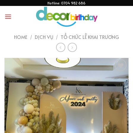
Skip
Hotline: 0704 982 686
to
content
HOME
/
DỊCH VỤ
/
TỔ CHỨC LỄ KHAI TRƯƠNG
THÊM
VÀO
YÊU
THÍCH