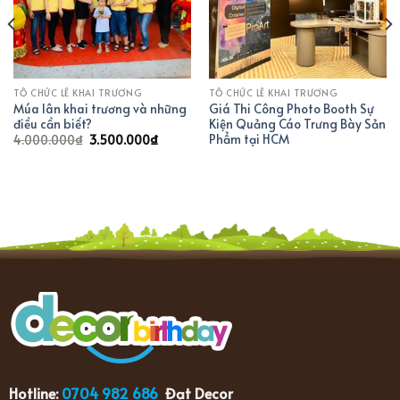
YÊU
YÊU
THÍCH
THÍCH
TỔ CHỨC LỄ KHAI TRƯƠNG
TỔ CHỨC LỄ KHAI TRƯƠNG
Múa lân khai trương và những
Giá Thi Công Photo Booth Sự
điều cần biết?
Kiện Quảng Cáo Trưng Bày Sản
Phẩm tại HCM
4.000.000
₫
3.500.000
₫
Hotline:
0704 982 686
Đạt Decor