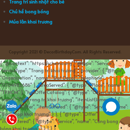
Trang trí sinh nhật cho bé
Chú hề bong bóng
Múa lân khai trương
Copyright 2021 © DecorBirthday.Com. All Rights Reserved.
{ "@context": "https://schema.org", "@type": "Service",
"serviceType": "Trang trí khai trương", "provider": { "@type":
"Organization", "name": "Đạt Decor", "telephone":
"0704982686" }, "areaServed": { "@type": "Place", "name":
"TP.HCM" }, "hasOfferCatalog": { "@type": "OfferCatalog",
"name": "Gói trang trí khai trương", "itemListElement": [ {
"@type": "Offer", "itemOffered": { "@type": "Service", "name":
"Backdrop khai trương" } }, { "@type": "Offer",
"itemOffered": { "@type": "Service", "name": "Cổng bong
bóng khai trương" } } ] } }