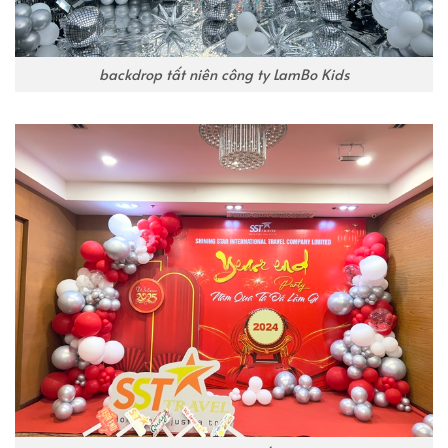
backdrop tất niên công ty LamBo Kids