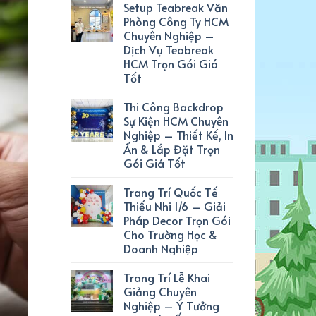
Setup Teabreak Văn
Phòng Công Ty HCM
Chuyên Nghiệp –
Dịch Vụ Teabreak
HCM Trọn Gói Giá
Tốt
Thi Công Backdrop
Sự Kiện HCM Chuyên
Nghiệp – Thiết Kế, In
Ấn & Lắp Đặt Trọn
Gói Giá Tốt
Trang Trí Quốc Tế
Thiếu Nhi 1/6 – Giải
Pháp Decor Trọn Gói
Cho Trường Học &
Doanh Nghiệp
Trang Trí Lễ Khai
Giảng Chuyên
Nghiệp – Ý Tưởng