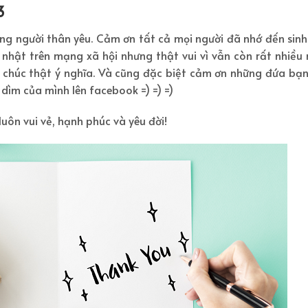
3
ững người thân yêu. Cảm ơn tất cả mọi người đã nhớ đến sin
hật trên mạng xã hội nhưng thật vui vì vẫn còn rất nhiều 
 chúc thật ý nghĩa. Và cũng đặc biệt cảm ơn những đứa bạn 
dìm của mình lên facebook =) =) =)
uôn vui vẻ, hạnh phúc và yêu đời!