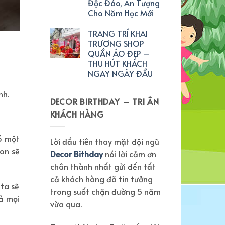
Độc Đáo, Ấn Tượng
Cho Năm Học Mới
TRANG TRÍ KHAI
TRƯƠNG SHOP
QUẦN ÁO ĐẸP –
THU HÚT KHÁCH
NGAY NGÀY ĐẦU
nh.
DECOR BIRTHDAY – TRI ÂN
KHÁCH HÀNG
ó một
Lời đầu tiên thay mặt đội ngũ
con sẽ
Decor Bithday
nói lời cảm ơn
chân thành nhất gửi đến tất
cả khách hàng đã tin tưởng
ta sẽ
trong suốt chặn đường 5 năm
cả mọi
vừa qua.