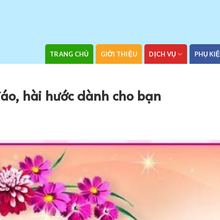
TRANG CHỦ
GIỚI THIỆU
DỊCH VỤ
PHỤ KI
đáo, hài hước dành cho bạn