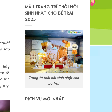
MẪU TRANG TRÍ THÔI NÔI
SINH NHẬT CHO BÉ TRAI
2025
 người
a tạo
 thấy
 ta sẽ
Trang trí thôi nôi sinh nhật cho
 quan
bé trai
g mọi
DỊCH VỤ MỚI NHẤT