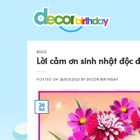
Skip
to
content
BLOG
Lời cảm ơn sinh nhật độc 
POSTED ON
26/03/2021
BY
DECOR BIRTHDAY
26
Th3