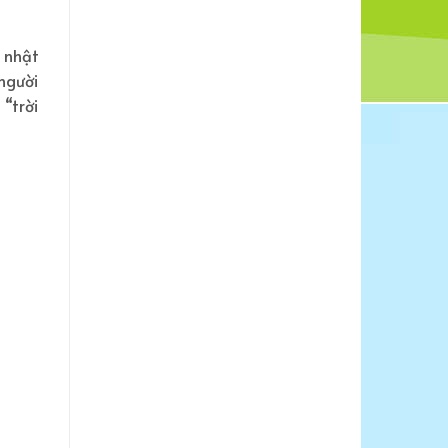
h nhật
người
“trời