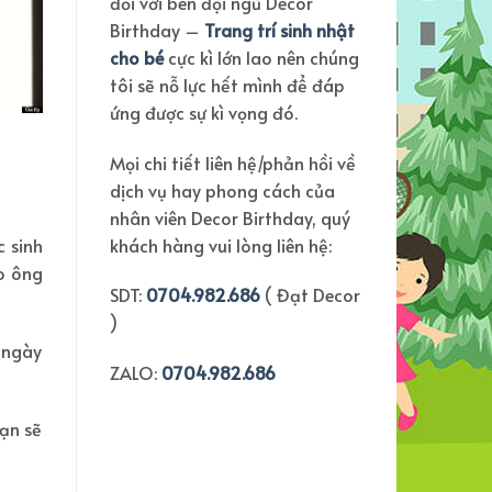
đối với bên đội ngũ Decor
Birthday –
Trang trí sinh nhật
cho bé
cực kì lớn lao nên chúng
tôi sẽ nỗ lực hết mình để đáp
ứng được sự kì vọng đó.
Mọi chi tiết liên hệ/phản hồi về
dịch vụ hay phong cách của
nhân viên Decor Birthday, quý
khách hàng vui lòng liên hệ:
 sinh
o ông
SDT:
0704.982.686
( Đạt Decor
)
o ngày
ZALO:
0704.982.686
bạn sẽ