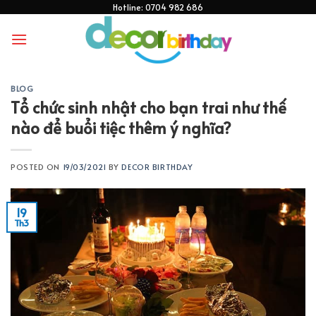
Skip
Hotline: 0704 982 686
to
content
BLOG
Tổ chức sinh nhật cho bạn trai như thế
nào để buổi tiệc thêm ý nghĩa?
POSTED ON
19/03/2021
BY
DECOR BIRTHDAY
19
Th3