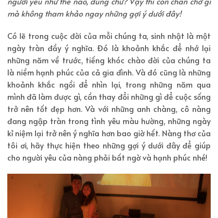
người yêu như thế nào, đúng chứ? Vậy thì còn chần chờ gì
mà không tham khảo ngay những gợi ý dưới đây!
Có lẽ trong cuộc đời của mỗi chúng ta, sinh nhật là một
ngày tràn đầy ý nghĩa. Đó là khoảnh khắc để nhớ lại
những năm về trước, tiếng khóc chào đời của chúng ta
là niềm hạnh phúc của cả gia đình. Và đó cũng là những
khoảnh khắc ngồi để nhìn lại, trong những năm qua
mình đã làm được gì, cần thay đổi những gì để cuộc sống
trở nên tốt đẹp hơn. Và với những anh chàng, cô nàng
đang ngập tràn trong tình yêu màu hường, những ngày
kỉ niệm lại trở nên ý nghĩa hơn bao giờ hết. Nàng thơ của
tôi ơi, hãy thực hiện theo những gợi ý dưới đây để giúp
cho người yêu của nàng phải bất ngờ và hạnh phúc nhé!