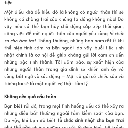
tiệc
Một điều khá dễ hiểu đó là không có người thân thì sẽ
không có chàng trai của chúng ta đúng không nào! Do
vậy, nếu có thể bạn hãy chủ động sắp xếp thời gian,
công việc để mời người thân của người yêu cùng
tổ chức
sn cho bạn trai
. Thông thường, những bạn nam rất ít khi
thể hiện tình cảm ra bên ngoài, do vậy, buổi tiệc sinh
nhật chính là cơ hội để giúp chàng gửi lời cảm ơn đến
những bậc sinh thành. Tôi đảm bảo, sự xuất hiện của
những người thân trong gia đình sẽ khiến anh ấy vô
cùng bất ngờ và xúc động – Một cô gái có chiều sâu và
tương lai sẽ là một người vợ thật tâm lý.
Không nên quá cầu toàn
Bạn biết rồi đó, trong mọi tình huống đều có thể xảy ra
những điều bất thường ngoài tầm kiểm soát của bạn.
Do vậy, khi bạn đã biết
tổ chức sinh nhật cho bạn trai
như thế nào
nhưng những sai sót là điều khó thể tránh