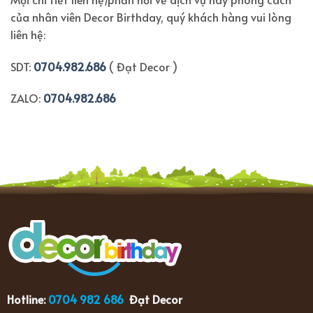
của nhân viên Decor Birthday, quý khách hàng vui lòng
liên hệ:
SDT:
0704.982.686
( Đạt Decor )
ZALO:
0704.982.686
Hotline:
0704 982 686
Đạt Decor